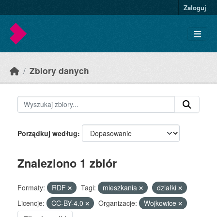
Skip to main content
Zaloguj
Zbiory danych
Porządkuj według
Znaleziono 1 zbiór
Formaty:
RDF
Tagi:
mieszkania
działki
Licencje:
CC-BY-4.0
Organizacje:
Wojkowice