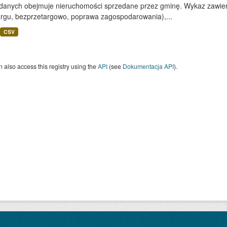
 danych obejmuje nieruchomości sprzedane przez gminę. Wykaz zawiera
argu, bezprzetargowo, poprawa zagospodarowania),...
CSV
 also access this registry using the
API
(see
Dokumentacja API
).