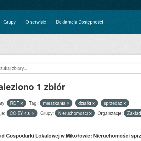
Grupy
O serwisie
Deklaracja Dostępności
aleziono 1 zbiór
ty:
RDF
Tagi:
mieszkania
działki
sprzedaż
je:
CC-BY-4.0
Grupy:
Nieruchomości
Organizacje:
Zakład
ad Gospodarki Lokalowej w Mikołowie: Nieruchomości spr