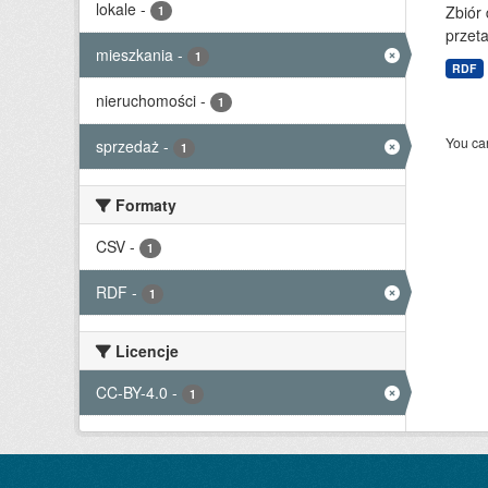
lokale
-
Zbiór
1
przet
mieszkania
-
1
RDF
nieruchomości
-
1
You can
sprzedaż
-
1
Formaty
CSV
-
1
RDF
-
1
Licencje
CC-BY-4.0
-
1