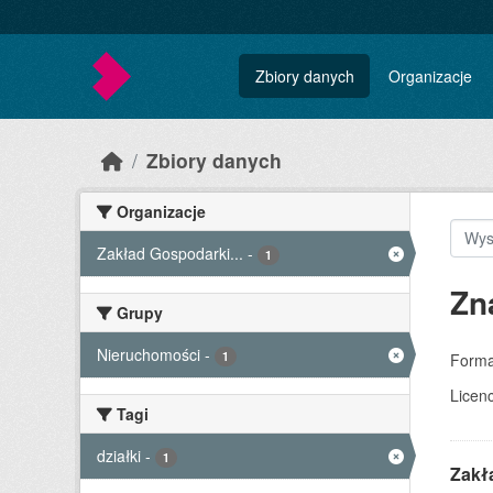
Skip to main content
Zbiory danych
Organizacje
Zbiory danych
Organizacje
Zakład Gospodarki...
-
1
Zn
Grupy
Nieruchomości
-
1
Forma
Licenc
Tagi
działki
-
1
Zakł