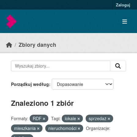
Skip to main content
Zaloguj
Zbiory danych
Porządkuj według
Znaleziono 1 zbiór
Formaty:
RDF
Tagi:
lokale
sprzedaż
mieszkania
nieruchomości
Organizacje: