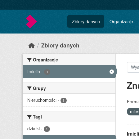
Skip to main content
Zbiory danych
Organizacje
Zbiory danych
Organizacje
Imielin
-
1
Zn
Grupy
Nieruchomości
-
1
Forma
mie
Tagi
działki
-
1
Imie