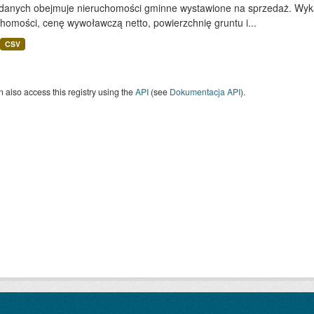
 danych obejmuje nieruchomości gminne wystawione na sprzedaż. Wykaz
homości, cenę wywoławczą netto, powierzchnię gruntu i...
CSV
 also access this registry using the
API
(see
Dokumentacja API
).