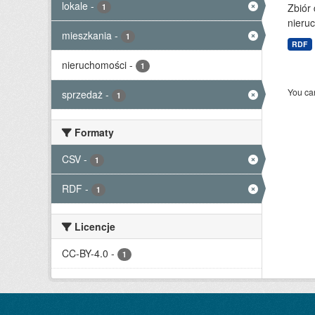
lokale
-
Zbiór
1
nieruc
mieszkania
-
1
RDF
nieruchomości
-
1
You can
sprzedaż
-
1
Formaty
CSV
-
1
RDF
-
1
Licencje
CC-BY-4.0
-
1