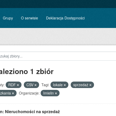
Grupy
O serwisie
Deklaracja Dostępności
aleziono 1 zbiór
ty:
RDF
CSV
Tagi:
lokale
sprzedaż
szkania
Organizacje:
Imielin
lin: Nieruchomości na sprzedaż