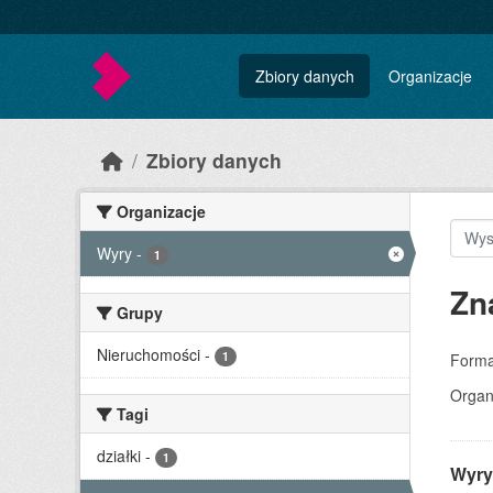
Skip to main content
Zbiory danych
Organizacje
Zbiory danych
Organizacje
Wyry
-
1
Zn
Grupy
Nieruchomości
-
1
Forma
Organ
Tagi
działki
-
1
Wyry