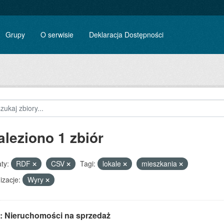
Grupy
O serwisie
Deklaracja Dostępności
aleziono 1 zbiór
ty:
RDF
CSV
Tagi:
lokale
mieszkania
izacje:
Wyry
: Nieruchomości na sprzedaż