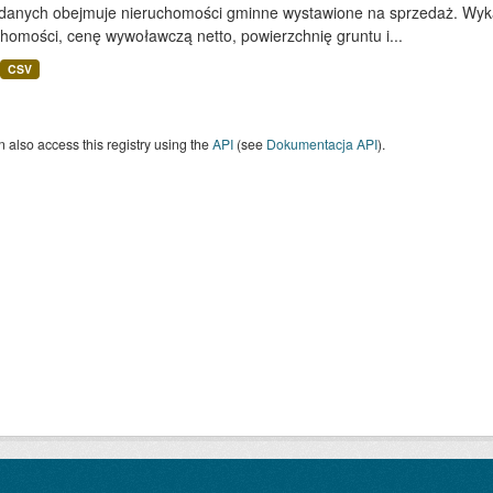
 danych obejmuje nieruchomości gminne wystawione na sprzedaż. Wykaz
homości, cenę wywoławczą netto, powierzchnię gruntu i...
CSV
 also access this registry using the
API
(see
Dokumentacja API
).