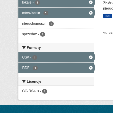
lokale
-
Zbiór
1
nieruc
mieszkania
-
1
RDF
nieruchomości
-
1
You can
sprzedaż
-
1
Formaty
CSV
-
1
RDF
-
1
Licencje
CC-BY-4.0
-
1