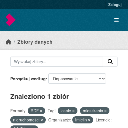
Skip to main content
Zaloguj
Zbiory danych
Porządkuj według
Znaleziono 1 zbiór
Formaty:
RDF
Tagi:
lokale
mieszkania
nieruchomości
Organizacje:
Imielin
Licencje: