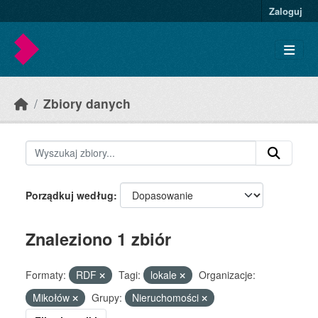
Skip to main content
Zaloguj
Zbiory danych
Porządkuj według
Znaleziono 1 zbiór
Formaty:
RDF
Tagi:
lokale
Organizacje:
Mikołów
Grupy:
Nieruchomości