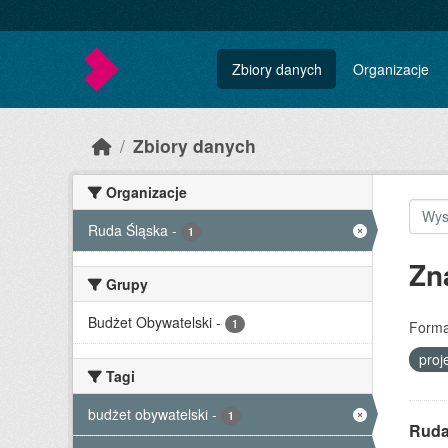
Skip to main content
Zbiory danych
Organizacje
Zbiory danych
Organizacje
Ruda Śląska
-
1
Zn
Grupy
Budżet Obywatelski
-
1
Forma
proj
Tagi
budżet obywatelski
-
1
Ruda 