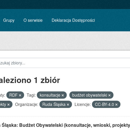
Grupy
O serwisie
Deklaracja Dostępności
aleziono 1 zbiór
ty:
RDF
Tagi:
konsultacje
budżet obywatelski
ekty
Organizacje:
Ruda Śląska
Licencje:
CC-BY-4.0
Śląska: Budżet Obywatelski (konsultacje, wnioski, projekty