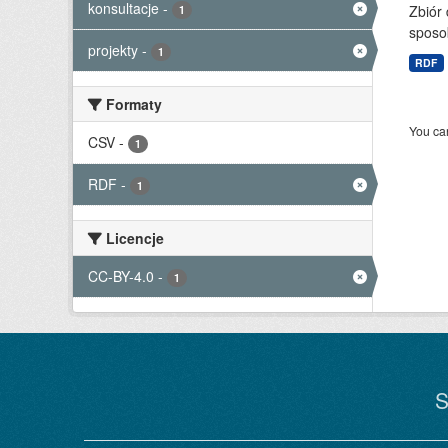
konsultacje
-
Zbiór
1
sposo
projekty
-
1
RDF
Formaty
You can
CSV
-
1
RDF
-
1
Licencje
CC-BY-4.0
-
1
S