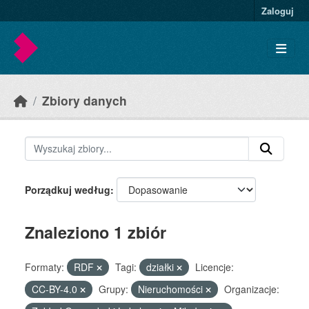
Skip to main content
Zaloguj
Zbiory danych
Porządkuj według
Znaleziono 1 zbiór
Formaty:
RDF
Tagi:
działki
Licencje:
CC-BY-4.0
Grupy:
Nieruchomości
Organizacje: