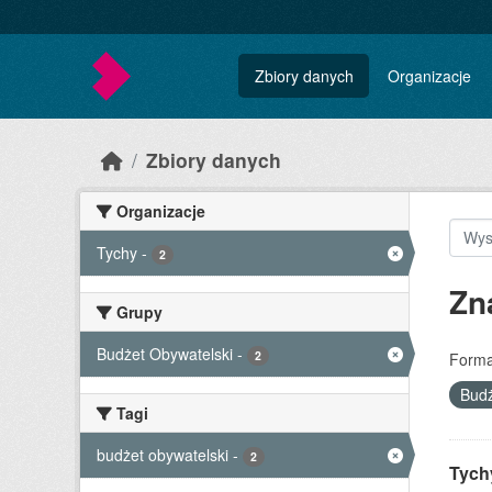
Skip to main content
Zbiory danych
Organizacje
Zbiory danych
Organizacje
Tychy
-
2
Zn
Grupy
Budżet Obywatelski
-
2
Forma
Budż
Tagi
budżet obywatelski
-
2
Tychy