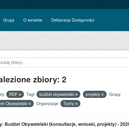
Grupy
O serwisie
Deklaracja Dostępności
alezione zbiory: 2
ty:
RDF
Tagi:
budżet obywatelski
projekty
Grupy:
et Obywatelski
Organizacje:
Tychy
: Budżet Obywatelski (konsultacje, wnioski, projekty) - 202