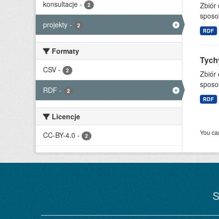
konsultacje
-
Zbiór
2
sposo
projekty
-
2
RDF
Formaty
Tychy
CSV
-
2
Zbiór
sposo
RDF
-
2
RDF
Licencje
You can
CC-BY-4.0
-
2
S