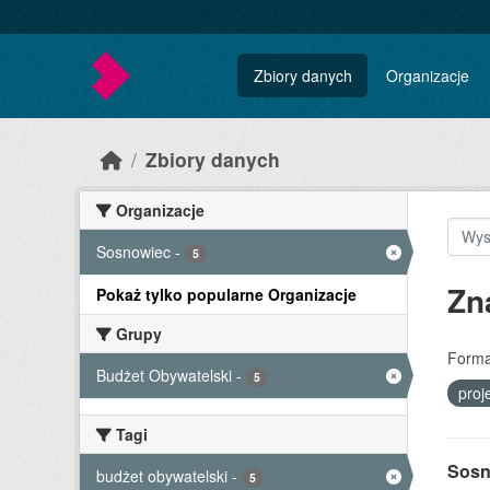
Skip to main content
Zbiory danych
Organizacje
Zbiory danych
Organizacje
Sosnowiec
-
5
Zn
Pokaż tylko popularne Organizacje
Grupy
Forma
Budżet Obywatelski
-
5
proj
Tagi
Sosno
budżet obywatelski
-
5