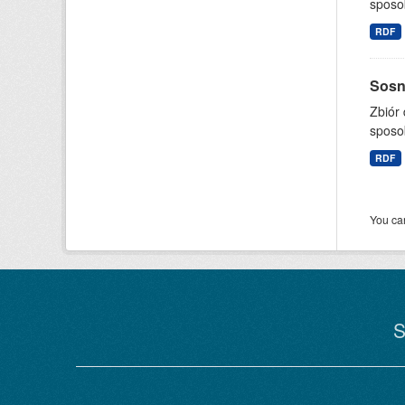
sposo
RDF
Sosno
Zbiór
sposo
RDF
You can
S