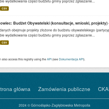
bie wydatkowania części budżetu gminy poprzez zgłaszanie...
CSV
wiec: Budżet Obywatelski (konsultacje, wnioski, projekty) 
 danych obejmuje projekty złożone do budżetu obywatelskiego (partyc
bie wydatkowania części budżetu gminy poprzez zgłaszanie...
CSV
 also access this registry using the
API
(see
Dokumentacja API
).
trona główna
Zamówienia publiczne
CKA
2024 © Górnośląsko-Zagłębiowska Metropolia