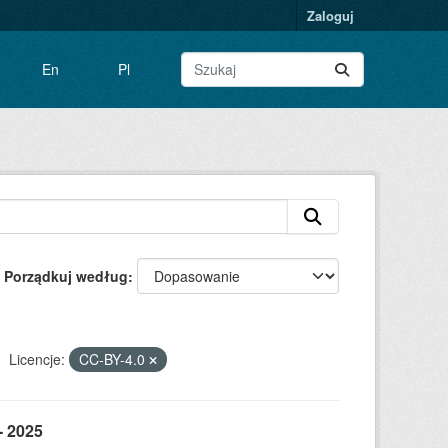
Zaloguj
En
Pl
Porządkuj według
Licencje:
CC-BY-4.0
- 2025