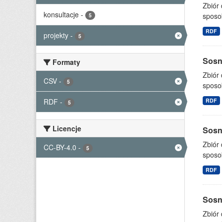
Zbiór
konsultacje
-
sposo
5
RDF
projekty
-
5
Sosno
Formaty
Zbiór
CSV
-
5
sposo
RDF
-
RDF
5
Licencje
Sosno
Zbiór
CC-BY-4.0
-
5
sposo
RDF
Sosno
Zbiór