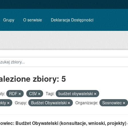
Grupy
O serwisie
Deklaracja Dostępności
alezione zbiory: 5
ty:
RDF
CSV
Tagi:
budżet obywatelski
ekty
Grupy:
Budżet Obywatelski
Organizacje:
Sosnowiec
wiec: Budżet Obywatelski (konsultacje, wnioski, projekty) 