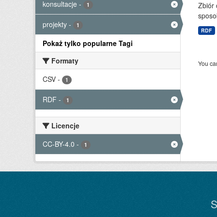
konsultacje
-
Zbiór
1
sposo
projekty
-
1
RDF
Pokaż tylko popularne Tagi
Formaty
You can
CSV
-
1
RDF
-
1
Licencje
CC-BY-4.0
-
1
S