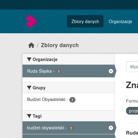
Skip to main content
Zbiory danych
Organizacje
Zbiory danych
Organizacje
Ruda Śląska
-
1
Zn
Grupy
Budżet Obywatelski
-
1
Forma
proj
Tagi
budżet obywatelski
-
1
Ruda 