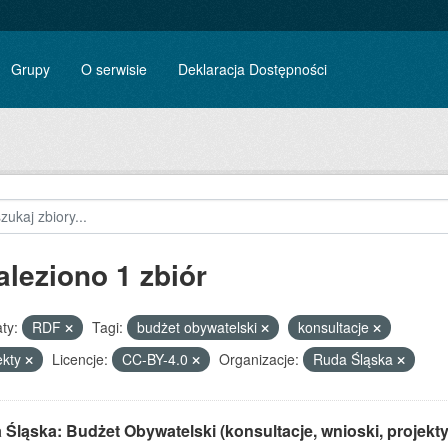
Grupy
O serwisie
Deklaracja Dostępności
aleziono 1 zbiór
ty:
RDF
Tagi:
budżet obywatelski
konsultacje
ekty
Licencje:
CC-BY-4.0
Organizacje:
Ruda Śląska
Śląska: Budżet Obywatelski (konsultacje, wnioski, projekty