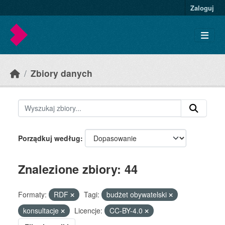
Skip to main content
Zaloguj
Zbiory danych
Porządkuj według
Znalezione zbiory: 44
Formaty:
RDF
Tagi:
budżet obywatelski
konsultacje
Licencje:
CC-BY-4.0