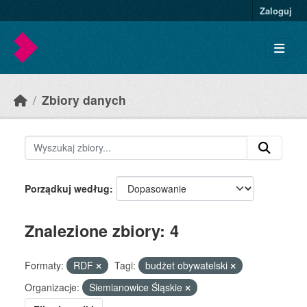
Skip to main content
Zaloguj
Zbiory danych
Porządkuj według
Znalezione zbiory: 4
Formaty:
RDF
Tagi:
budżet obywatelski
Organizacje:
Siemianowice Śląskie