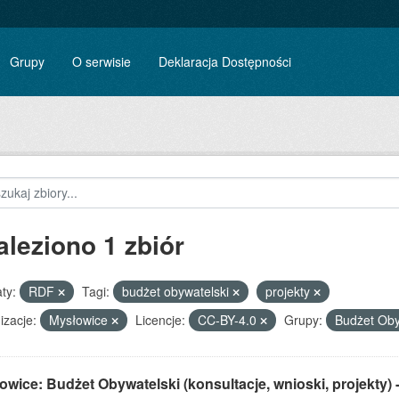
Grupy
O serwisie
Deklaracja Dostępności
aleziono 1 zbiór
ty:
RDF
Tagi:
budżet obywatelski
projekty
izacje:
Mysłowice
Licencje:
CC-BY-4.0
Grupy:
Budżet Oby
wice: Budżet Obywatelski (konsultacje, wnioski, projekty) 