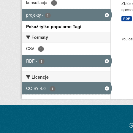
konsultacje
-
Zbiór
1
sposo
projekty
-
1
RDF
Pokaż tylko popularne Tagi
Formaty
You can
CSV
-
1
RDF
-
1
Licencje
CC-BY-4.0
-
1
S