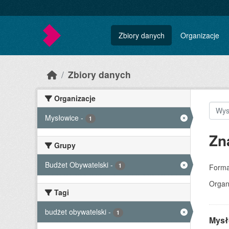
Skip to main content
Zbiory danych
Organizacje
Zbiory danych
Organizacje
Mysłowice
-
1
Zn
Grupy
Budżet Obywatelski
-
1
Forma
Organ
Tagi
budżet obywatelski
-
1
Mysło