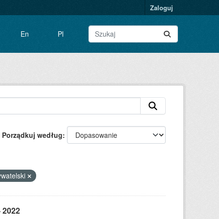
Zaloguj
En
Pl
Porządkuj według
watelski
- 2022