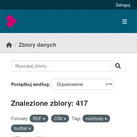
Skip to main content
Zaloguj
Zbiory danych
Porządkuj według
Znalezione zbiory: 417
Formaty:
RDF
CSV
Tagi:
rozchody
budżet