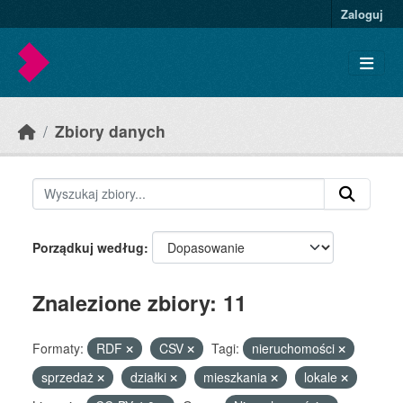
Skip to main content
Zaloguj
Zbiory danych
Porządkuj według
Znalezione zbiory: 11
Formaty:
RDF
CSV
Tagi:
nieruchomości
sprzedaż
działki
mieszkania
lokale