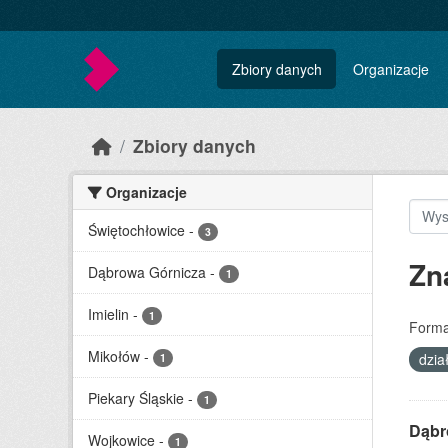
Skip to main content
Zbiory danych
Organizacje
Zbiory danych
Organizacje
Świętochłowice
-
3
Zn
Dąbrowa Górnicza
-
1
Imielin
-
1
Forma
Mikołów
-
dzia
1
Piekary Śląskie
-
1
Dąbr
Wojkowice
-
1