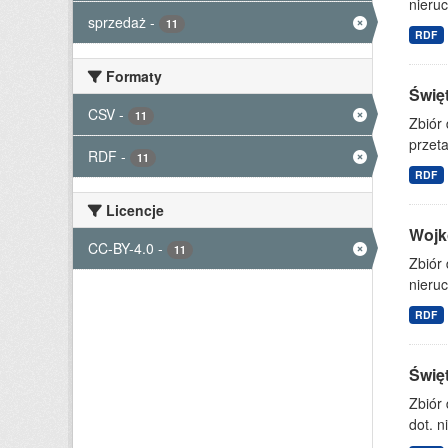
nieruc
sprzedaż
-
11
RDF
Formaty
Świę
CSV
-
11
Zbiór
przet
RDF
-
11
RDF
Licencje
Wojk
CC-BY-4.0
-
11
Zbiór
nieruc
RDF
Świę
Zbiór
dot. n