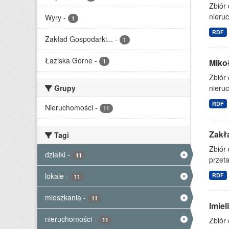
Zbiór
nieruc
Wyry
-
1
RDF
Zakład Gospodarki...
-
1
Łaziska Górne
-
Miko
1
Zbiór
Grupy
nieruc
RDF
Nieruchomości
-
11
Zakł
Tagi
Zbiór
działki
-
11
przet
lokale
-
RDF
11
mieszkania
-
11
Imie
nieruchomości
-
Zbiór
11