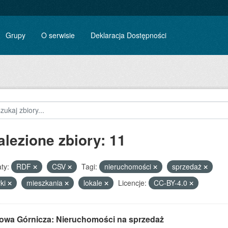
Grupy
O serwisie
Deklaracja Dostępności
alezione zbiory: 11
ty:
RDF
CSV
Tagi:
nieruchomości
sprzedaż
łki
mieszkania
lokale
Licencje:
CC-BY-4.0
owa Górnicza: Nieruchomości na sprzedaż