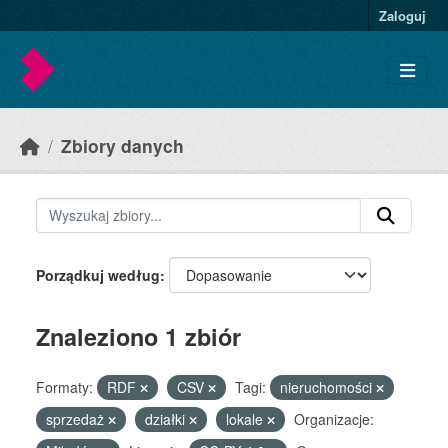
Skip to main content
Zaloguj
Zbiory danych
Porządkuj według
Znaleziono 1 zbiór
Formaty:
RDF
CSV
Tagi:
nieruchomości
sprzedaż
działki
lokale
Organizacje: