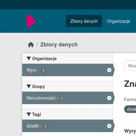
Skip to main content
Zbiory danych
Organizacje
Zbiory danych
Organizacje
Wyry
-
1
Zn
Grupy
Nieruchomości
-
1
Forma
dzia
Tagi
działki
-
1
Wyry