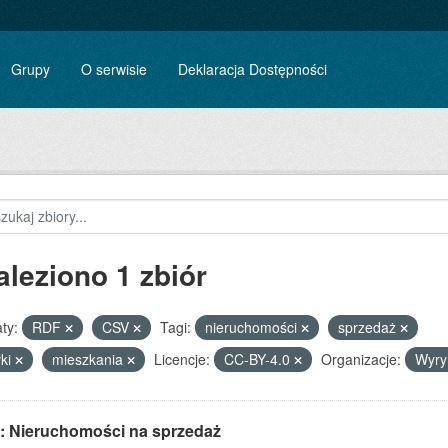
Grupy
O serwisie
Deklaracja Dostępności
aleziono 1 zbiór
ty:
RDF
CSV
Tagi:
nieruchomości
sprzedaż
łki
mieszkania
Licencje:
CC-BY-4.0
Organizacje:
Wyr
: Nieruchomości na sprzedaż