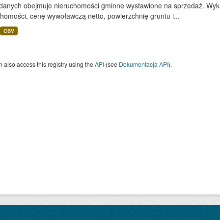
 danych obejmuje nieruchomości gminne wystawione na sprzedaż. Wykaz
homości, cenę wywoławczą netto, powierzchnię gruntu i...
CSV
 also access this registry using the
API
(see
Dokumentacja API
).