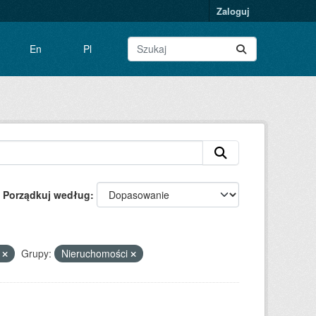
Zaloguj
En
Pl
Porządkuj według
y
Grupy:
Nieruchomości