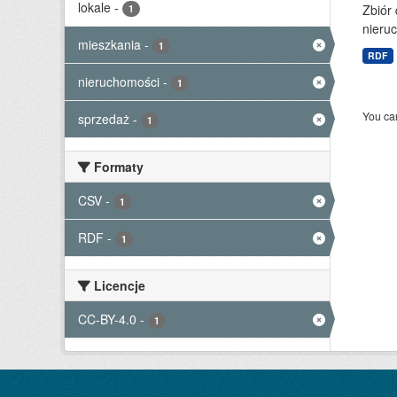
lokale
-
Zbiór
1
nieruc
mieszkania
-
1
RDF
nieruchomości
-
1
You can
sprzedaż
-
1
Formaty
CSV
-
1
RDF
-
1
Licencje
CC-BY-4.0
-
1