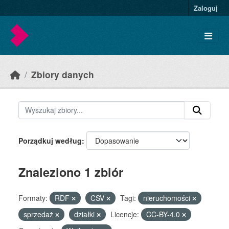
Skip to main content
Zaloguj
Zbiory danych
Porządkuj według
Znaleziono 1 zbiór
Formaty:
RDF
CSV
Tagi:
nieruchomości
sprzedaż
działki
Licencje:
CC-BY-4.0