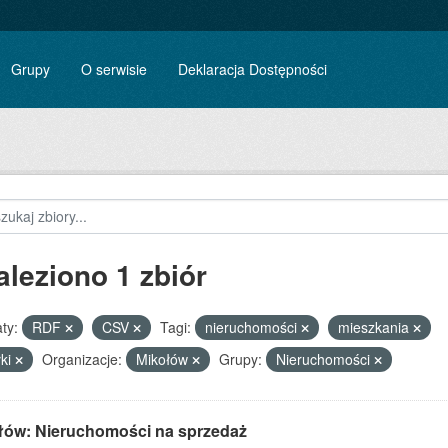
Grupy
O serwisie
Deklaracja Dostępności
aleziono 1 zbiór
ty:
RDF
CSV
Tagi:
nieruchomości
mieszkania
łki
Organizacje:
Mikołów
Grupy:
Nieruchomości
łów: Nieruchomości na sprzedaż