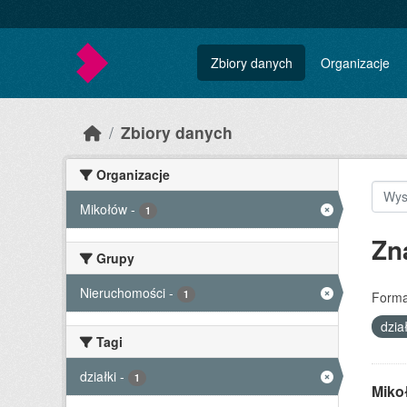
Skip to main content
Zbiory danych
Organizacje
Zbiory danych
Organizacje
Mikołów
-
1
Zn
Grupy
Nieruchomości
-
1
Forma
dzia
Tagi
działki
-
1
Miko