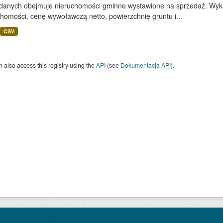
 danych obejmuje nieruchomości gminne wystawione na sprzedaż. Wykaz
homości, cenę wywoławczą netto, powierzchnię gruntu i...
CSV
 also access this registry using the
API
(see
Dokumentacja API
).