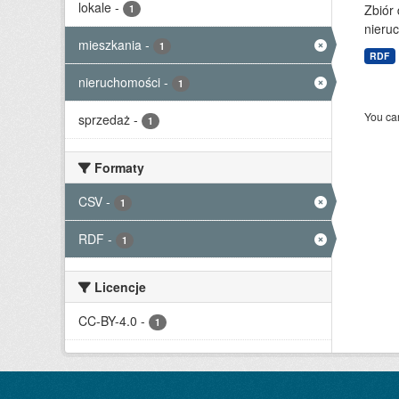
lokale
-
Zbiór
1
nieruc
mieszkania
-
1
RDF
nieruchomości
-
1
You can
sprzedaż
-
1
Formaty
CSV
-
1
RDF
-
1
Licencje
CC-BY-4.0
-
1