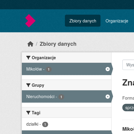
Skip to main content
Zbiory danych
Organizacje
Zbiory danych
Organizacje
Mikołów
-
1
Zn
Grupy
Nieruchomości
-
1
Forma
spr
Tagi
działki
-
1
Miko