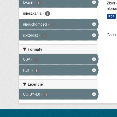
lokale
-
Zbiór
1
nieruc
mieszkania
-
1
RDF
nieruchomości
-
1
You can
sprzedaż
-
1
Formaty
CSV
-
1
RDF
-
1
Licencje
CC-BY-4.0
-
1