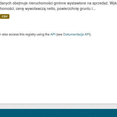
 danych obejmuje nieruchomości gminne wystawione na sprzedaż. Wykaz
homości, cenę wywoławczą netto, powierzchnię gruntu i...
CSV
 also access this registry using the
API
(see
Dokumentacja API
).