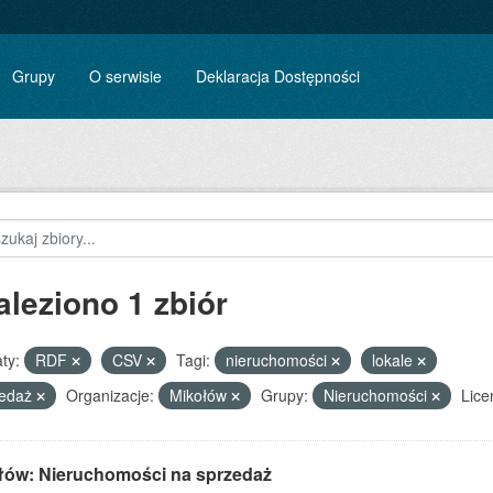
Grupy
O serwisie
Deklaracja Dostępności
aleziono 1 zbiór
ty:
RDF
CSV
Tagi:
nieruchomości
lokale
zedaż
Organizacje:
Mikołów
Grupy:
Nieruchomości
Lice
łów: Nieruchomości na sprzedaż