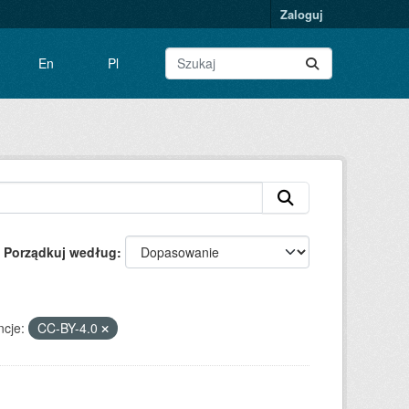
Zaloguj
En
Pl
Porządkuj według
ncje:
CC-BY-4.0