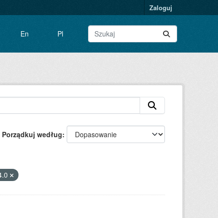
Zaloguj
En
Pl
Porządkuj według
4.0