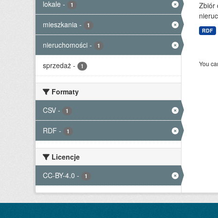
lokale
-
Zbiór
1
nieruc
mieszkania
-
1
RDF
nieruchomości
-
1
You can
sprzedaż
-
1
Formaty
CSV
-
1
RDF
-
1
Licencje
CC-BY-4.0
-
1