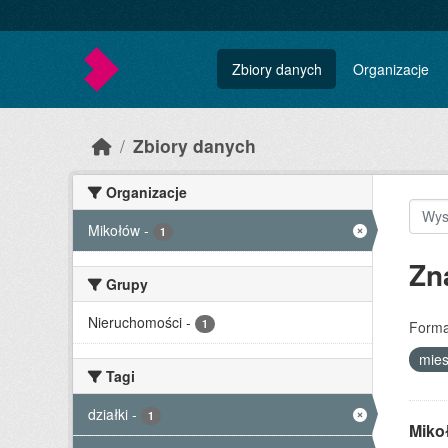
Skip to main content
Zbiory danych
Organizacje
Zbiory danych
Organizacje
Mikołów
-
1
Zn
Grupy
Nieruchomości
-
1
Forma
mie
Tagi
działki
-
1
Miko