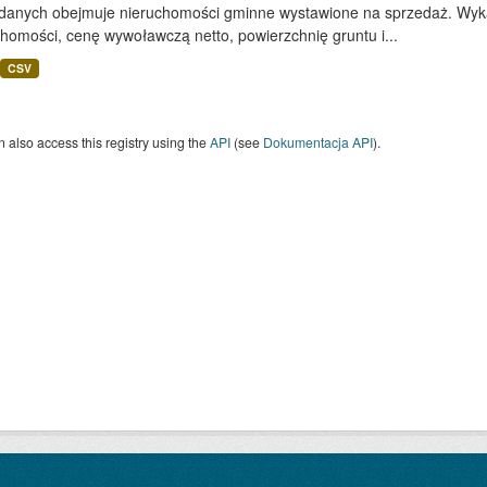
 danych obejmuje nieruchomości gminne wystawione na sprzedaż. Wykaz
homości, cenę wywoławczą netto, powierzchnię gruntu i...
CSV
 also access this registry using the
API
(see
Dokumentacja API
).