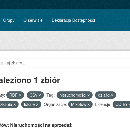
Grupy
O serwisie
Deklaracja Dostępności
aleziono 1 zbiór
ty:
RDF
CSV
Tagi:
nieruchomości
działki
szkania
lokale
Organizacje:
Mikołów
Licencje:
CC-BY-
łów: Nieruchomości na sprzedaż