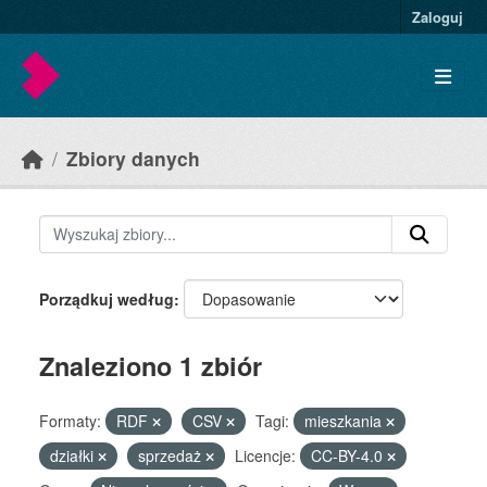
Skip to main content
Zaloguj
Zbiory danych
Porządkuj według
Znaleziono 1 zbiór
Formaty:
RDF
CSV
Tagi:
mieszkania
działki
sprzedaż
Licencje:
CC-BY-4.0