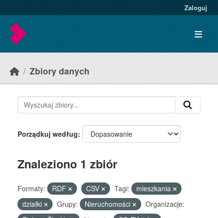
Skip to main content
Zaloguj
Zbiory danych
Porządkuj według
Znaleziono 1 zbiór
Formaty:
RDF
CSV
Tagi:
mieszkania
działki
Grupy:
Nieruchomości
Organizacje: