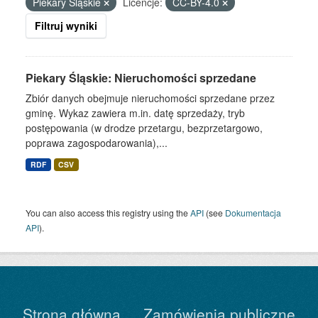
Piekary Śląskie
Licencje:
CC-BY-4.0
Filtruj wyniki
Piekary Śląskie: Nieruchomości sprzedane
Zbiór danych obejmuje nieruchomości sprzedane przez
gminę. Wykaz zawiera m.in. datę sprzedaży, tryb
postępowania (w drodze przetargu, bezprzetargowo,
poprawa zagospodarowania),...
RDF
CSV
You can also access this registry using the
API
(see
Dokumentacja
API
).
Strona główna
Zamówienia publiczne