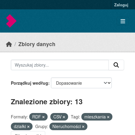
Skip to main content
Zaloguj
Zbiory danych
Porządkuj według
Znalezione zbiory: 13
Formaty:
RDF
CSV
Tagi:
mieszkania
działki
Grupy:
Nieruchomości