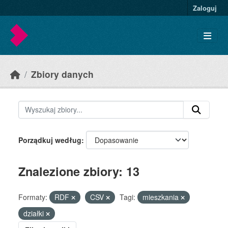
Skip to main content
Zaloguj
Zbiory danych
Porządkuj według
Znalezione zbiory: 13
Formaty:
RDF
CSV
Tagi:
mieszkania
działki