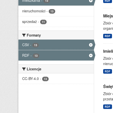
mieszkania
-
13
RDF
nieruchomości
-
13
Miejs
sprzedaż
-
11
Zbiór 
organi
Formaty
RDF
CSV
-
13
Imie
RDF
-
13
Zbiór
nieruc
Licencje
RDF
CC-BY-4.0
-
13
Świę
Zbiór
przet
RDF