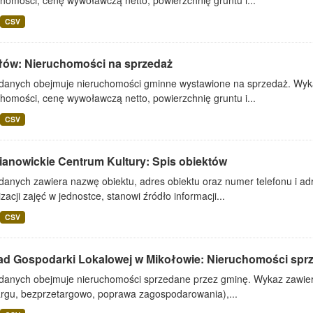
homości, cenę wywoławczą netto, powierzchnię gruntu i...
CSV
łów: Nieruchomości na sprzedaż
 danych obejmuje nieruchomości gminne wystawione na sprzedaż. Wykaz
homości, cenę wywoławczą netto, powierzchnię gruntu i...
CSV
ianowickie Centrum Kultury: Spis obiektów
danych zawiera nazwę obiektu, adres obiektu oraz numer telefonu i adr
zacji zajęć w jednostce, stanowi źródło informacji...
CSV
ad Gospodarki Lokalowej w Mikołowie: Nieruchomości spr
 danych obejmuje nieruchomości sprzedane przez gminę. Wykaz zawiera
argu, bezprzetargowo, poprawa zagospodarowania),...