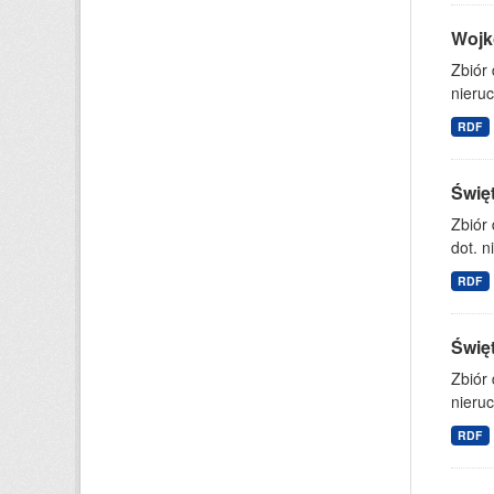
Wojk
Zbiór
nieruc
RDF
Świę
Zbiór
dot. n
RDF
Świę
Zbiór
nieruc
RDF