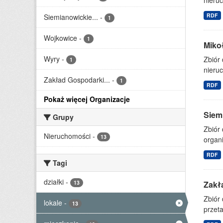
nieruc
RDF
Siemianowickie...
-
1
Wojkowice
-
1
Miko
Wyry
-
Zbiór
1
nieruc
Zakład Gospodarki...
-
1
RDF
Pokaż więcej Organizacje
Siem
Grupy
Zbiór 
Nieruchomości
-
13
organi
RDF
Tagi
działki
-
13
Zakł
Zbiór
lokale
-
13
przet