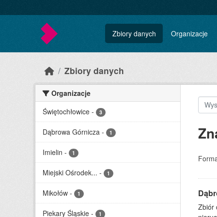
Skip to main content
Zbiory danych
Organizacje
Zbiory danych
Organizacje
Świętochłowice
-
3
Zn
Dąbrowa Górnicza
-
1
Imielin
-
1
Forma
Miejski Ośrodek...
-
1
Dąbr
Mikołów
-
1
Zbiór
Piekary Śląskie
-
1