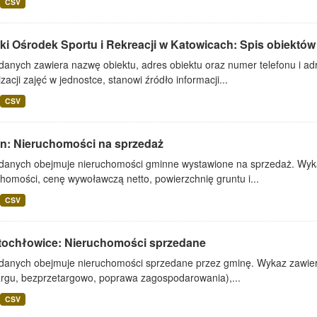
CSV
ki Ośrodek Sportu i Rekreacji w Katowicach: Spis obiektów
danych zawiera nazwę obiektu, adres obiektu oraz numer telefonu i adr
zacji zajęć w jednostce, stanowi źródło informacji...
CSV
lin: Nieruchomości na sprzedaż
 danych obejmuje nieruchomości gminne wystawione na sprzedaż. Wykaz
homości, cenę wywoławczą netto, powierzchnię gruntu i...
CSV
tochłowice: Nieruchomości sprzedane
 danych obejmuje nieruchomości sprzedane przez gminę. Wykaz zawiera
argu, bezprzetargowo, poprawa zagospodarowania),...
CSV