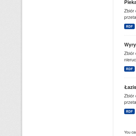
Piek
Zbiór
przet
RDF
Wyry
Zbiór
nieruc
RDF
Łazi
Zbiór
przet
RDF
You can