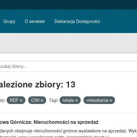
Grupy
O serwisie
Deklaracja Dostępności
alezione zbiory: 13
ty:
RDF
CSV
Tagi:
lokale
mieszkania
owa Górnicza: Nieruchomości na sprzedaż
 danych obejmuje nieruchomości gminne wystawione na sprzedaż. Wykaz