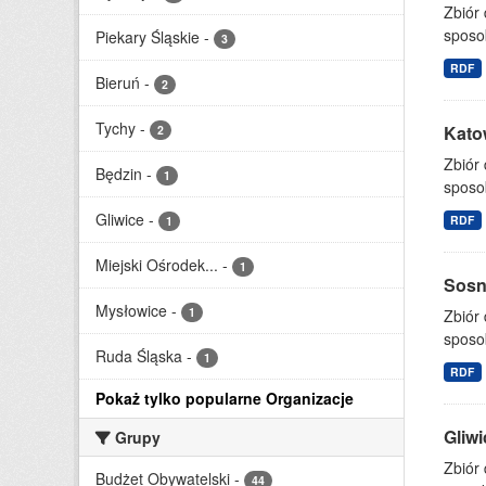
Zbiór
sposo
Piekary Śląskie
-
3
RDF
Bieruń
-
2
Tychy
-
Katow
2
Zbiór
Będzin
-
1
sposo
Gliwice
-
RDF
1
Miejski Ośrodek...
-
1
Sosno
Mysłowice
-
1
Zbiór
sposo
Ruda Śląska
-
1
RDF
Pokaż tylko popularne Organizacje
Gliwi
Grupy
Zbiór 
Budżet Obywatelski
-
44