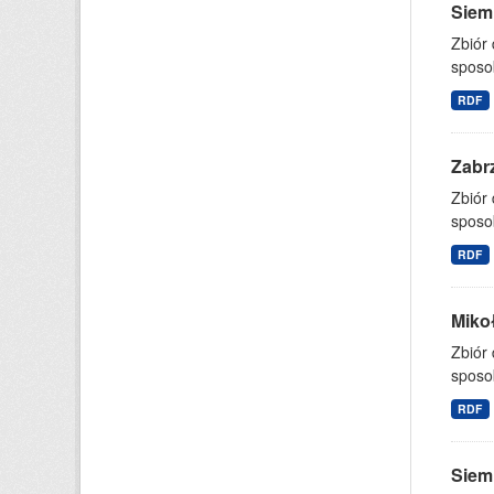
Siemi
Zbiór
sposo
RDF
Zabrz
Zbiór
sposo
RDF
Mikoł
Zbiór
sposo
RDF
Siemi