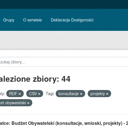
Grupy
O serwisie
Deklaracja Dostępności
alezione zbiory: 44
ty:
RDF
CSV
Tagi:
konsultacje
projekty
et obywatelski
ice: Budżet Obywatelski (konsultacje, wnioski, projekty) - 