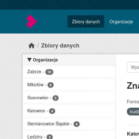
Skip to main content
Zbiory danych
Organizacje
Zbiory danych
Organizacje
Zabrze
-
10
Zn
Mikołów
-
6
Sosnowiec
-
5
Forma
Katowice
-
budż
4
Siemianowice Śląskie
-
4
Katow
Lędziny
-
3