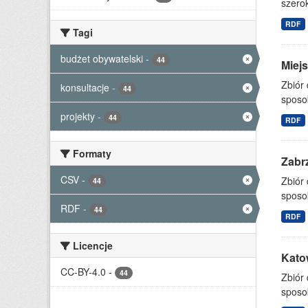
szerok
RDF
Tagi
budżet obywatelski
-
44
Miejs
Zbiór
konsultacje
-
44
sposo
projekty
-
44
RDF
Formaty
Zabrz
CSV
-
Zbiór
44
sposo
RDF
-
44
RDF
Licencje
Katow
CC-BY-4.0
-
44
Zbiór
sposo