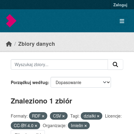
Skip to main content
Zaloguj
Zbiory danych
Porządkuj według
Znaleziono 1 zbiór
Formaty:
RDF
CSV
Tagi:
działki
Licencje:
CC-BY-4.0
Organizacje:
Imielin