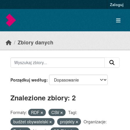
Skip to main content
Zaloguj
Zbiory danych
Porządkuj według
Znalezione zbiory: 2
Formaty:
RDF
CSV
Tagi:
budżet obywatelski
projekty
Organizacje: