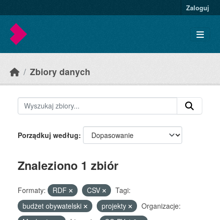
Skip to main content
Zaloguj
Zbiory danych
Porządkuj według
Znaleziono 1 zbiór
Formaty:
RDF
CSV
Tagi:
budżet obywatelski
projekty
Organizacje: