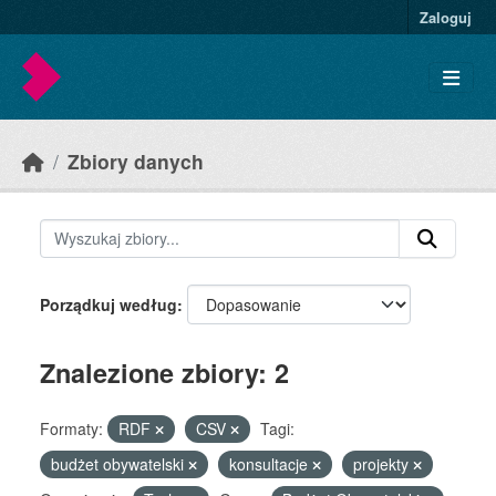
Skip to main content
Zaloguj
Zbiory danych
Porządkuj według
Znalezione zbiory: 2
Formaty:
RDF
CSV
Tagi:
budżet obywatelski
konsultacje
projekty