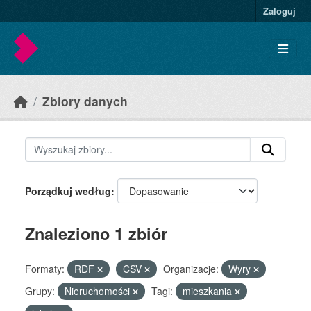
Skip to main content
Zaloguj
Zbiory danych
Porządkuj według
Znaleziono 1 zbiór
Formaty:
RDF
CSV
Organizacje:
Wyry
Grupy:
Nieruchomości
Tagi:
mieszkania