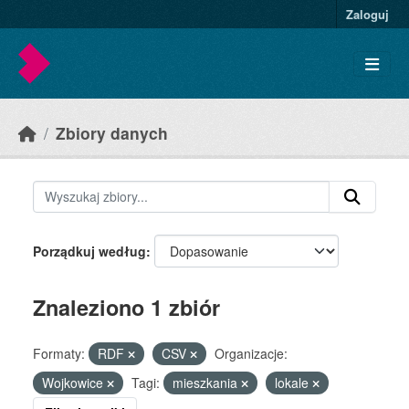
Skip to main content
Zaloguj
Zbiory danych
Porządkuj według
Znaleziono 1 zbiór
Formaty:
RDF
CSV
Organizacje:
Wojkowice
Tagi:
mieszkania
lokale