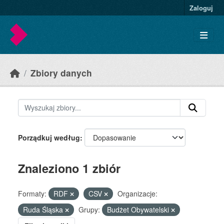
Skip to main content
Zaloguj
Zbiory danych
Porządkuj według
Znaleziono 1 zbiór
Formaty:
RDF
CSV
Organizacje:
Ruda Śląska
Grupy:
Budżet Obywatelski