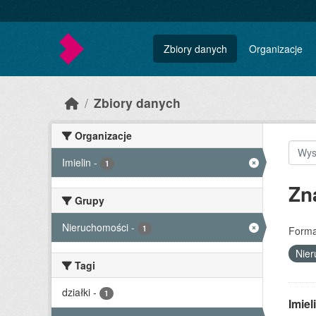
Skip to main content
Zbiory danych
Organizacje
Zbiory danych
Organizacje
Imielin
-
1
Zn
Grupy
Nieruchomości
-
1
Forma
Nie
Tagi
działki
-
1
Imie