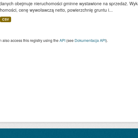
 danych obejmuje nieruchomości gminne wystawione na sprzedaż. Wykaz
homości, cenę wywoławczą netto, powierzchnię gruntu i...
CSV
 also access this registry using the
API
(see
Dokumentacja API
).