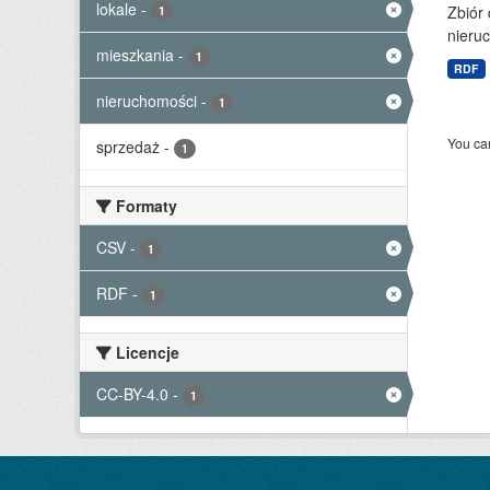
lokale
-
Zbiór
1
nieruc
mieszkania
-
1
RDF
nieruchomości
-
1
You can
sprzedaż
-
1
Formaty
CSV
-
1
RDF
-
1
Licencje
CC-BY-4.0
-
1