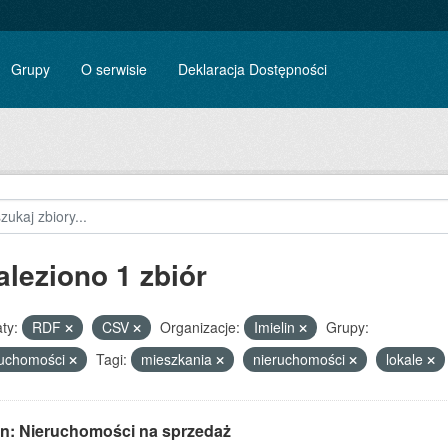
Grupy
O serwisie
Deklaracja Dostępności
aleziono 1 zbiór
ty:
RDF
CSV
Organizacje:
Imielin
Grupy:
ruchomości
Tagi:
mieszkania
nieruchomości
lokale
lin: Nieruchomości na sprzedaż