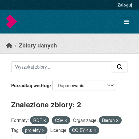
Skip to main content
Zaloguj
Zbiory danych
Porządkuj według
Znalezione zbiory: 2
Formaty:
RDF
CSV
Organizacje:
Bieruń
Tagi:
projekty
Licencje:
CC-BY-4.0