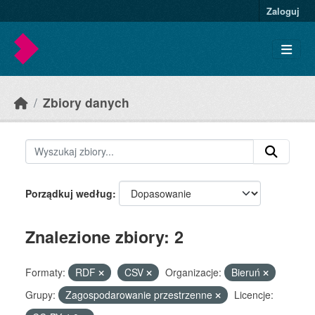
Skip to main content
Zaloguj
Zbiory danych
Porządkuj według
Znalezione zbiory: 2
Formaty:
RDF
CSV
Organizacje:
Bieruń
Grupy:
Zagospodarowanie przestrzenne
Licencje: