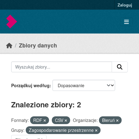
Skip to main content
Zaloguj
Zbiory danych
Porządkuj według
Znalezione zbiory: 2
Formaty:
RDF
CSV
Organizacje:
Bieruń
Grupy:
Zagospodarowanie przestrzenne