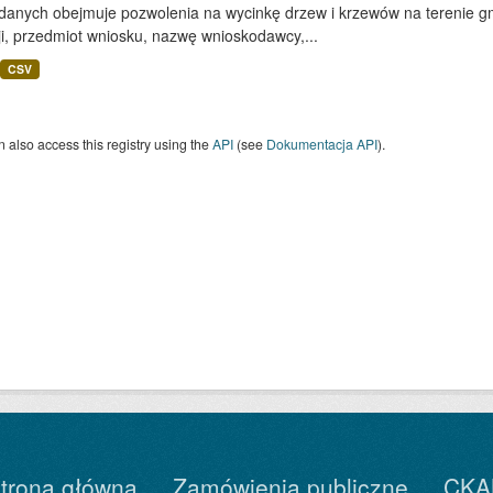
danych obejmuje pozwolenia na wycinkę drzew i krzewów na terenie gmi
i, przedmiot wniosku, nazwę wnioskodawcy,...
CSV
 also access this registry using the
API
(see
Dokumentacja API
).
trona główna
Zamówienia publiczne
CKA