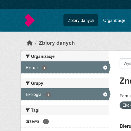
Skip to main content
Zbiory danych
Organizacje
Zbiory danych
Organizacje
Bieruń
-
1
Zn
Grupy
Ekologia
-
1
Forma
Ekol
Tagi
drzewa
-
1
Bier