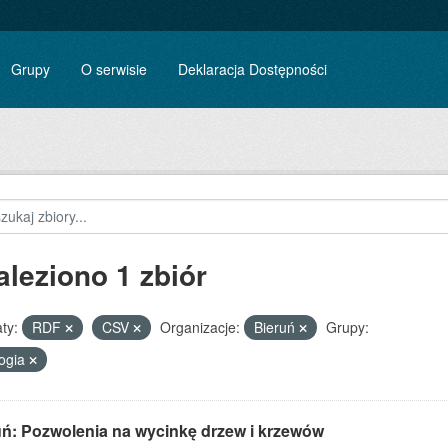
Grupy
O serwisie
Deklaracja Dostępności
aleziono 1 zbiór
ty:
RDF
CSV
Organizacje:
Bieruń
Grupy:
ogia
uń: Pozwolenia na wycinkę drzew i krzewów