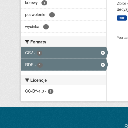
krzewy
-
Zbiór 
1
decyzj
pozwolenie
-
1
RDF
wycinka
-
1
You can
Formaty
CSV
-
1
RDF
-
1
Licencje
CC-BY-4.0
-
1
S