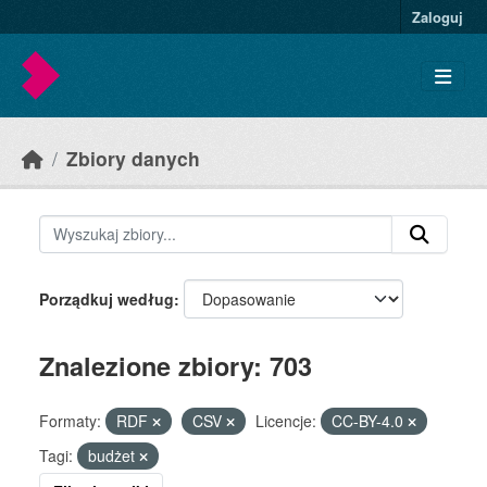
Skip to main content
Zaloguj
Zbiory danych
Porządkuj według
Znalezione zbiory: 703
Formaty:
RDF
CSV
Licencje:
CC-BY-4.0
Tagi:
budżet