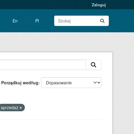
Zaloguj
En
Pl
Porządkuj według
sprzedaż