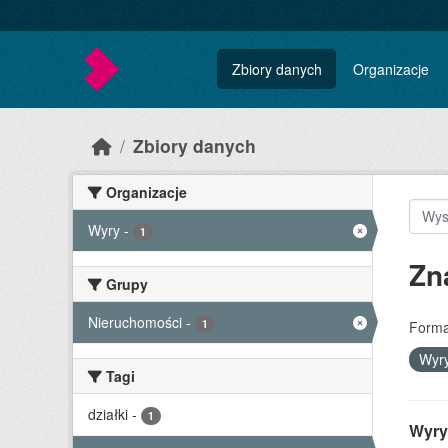
Skip to main content
Zbiory danych
Organizacje
Zbiory danych
Organizacje
Wyry
-
1
Zn
Grupy
Nieruchomości
-
1
Forma
Wyr
Tagi
działki
-
1
Wyry