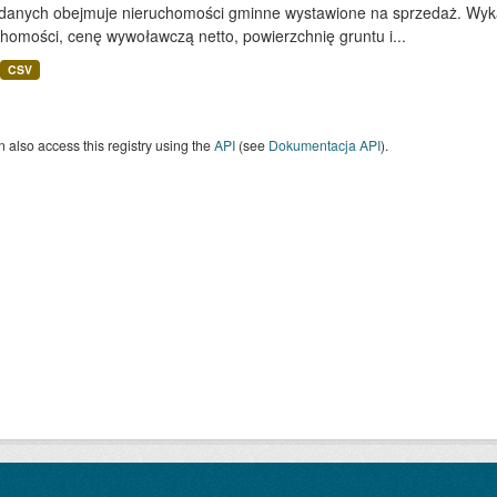
 danych obejmuje nieruchomości gminne wystawione na sprzedaż. Wykaz
homości, cenę wywoławczą netto, powierzchnię gruntu i...
CSV
 also access this registry using the
API
(see
Dokumentacja API
).