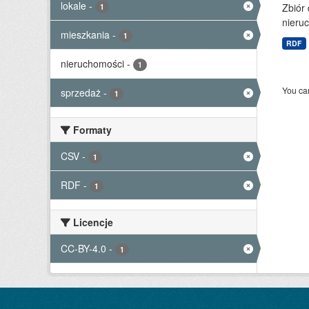
lokale
-
Zbiór
1
nieruc
mieszkania
-
1
RDF
nieruchomości
-
1
You can
sprzedaż
-
1
Formaty
CSV
-
1
RDF
-
1
Licencje
CC-BY-4.0
-
1