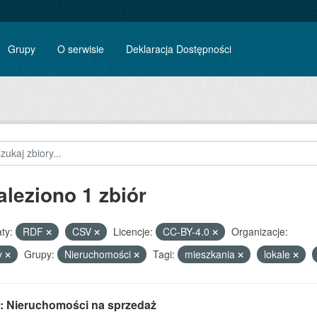
Grupy
O serwisie
Deklaracja Dostępności
aleziono 1 zbiór
ty:
RDF
CSV
Licencje:
CC-BY-4.0
Organizacje:
y
Grupy:
Nieruchomości
Tagi:
mieszkania
lokale
: Nieruchomości na sprzedaż