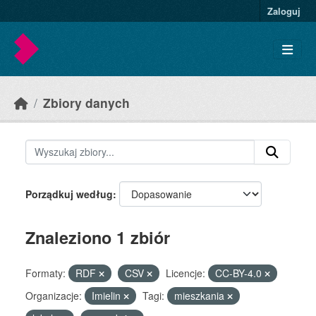
Skip to main content
Zaloguj
Zbiory danych
Porządkuj według
Znaleziono 1 zbiór
Formaty:
RDF
CSV
Licencje:
CC-BY-4.0
Organizacje:
Imielin
Tagi:
mieszkania