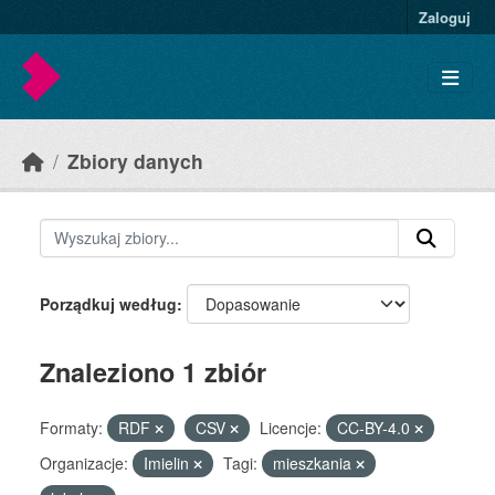
Skip to main content
Zaloguj
Zbiory danych
Porządkuj według
Znaleziono 1 zbiór
Formaty:
RDF
CSV
Licencje:
CC-BY-4.0
Organizacje:
Imielin
Tagi:
mieszkania