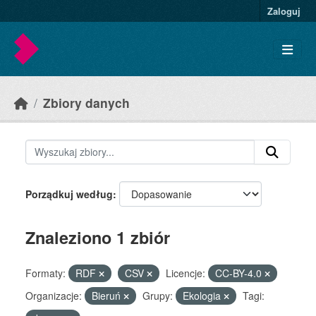
Skip to main content
Zaloguj
Zbiory danych
Porządkuj według
Znaleziono 1 zbiór
Formaty:
RDF
CSV
Licencje:
CC-BY-4.0
Organizacje:
Bieruń
Grupy:
Ekologia
Tagi: