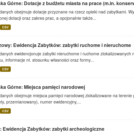
ka Górne: Dotacje z budżetu miasta na prace (m.in. konserwa
 danych obejmuje dotacje przyznane na rzecz opieki nad zabytkami. Wy
onej dotacji oraz zakres prac, a opcjonalnie także...
CSV
zowy: Ewidencja Zabytków: zabytki ruchome i nieruchome
 danych ewidencjonuje zabytki nieruchome i ruchome zlokalizowanych n
u, informacje nt. stosunku własności oraz formy...
CSV
ska Górne: Miejsca pamięci narodowej
danych obejmuje miejsca pamięci narodowej zlokalizowane na terenie gm
ęty, przemianowany), numer ewidencyjny,...
CSV
: Ewidencja Zabytków: zabytki archeologiczne