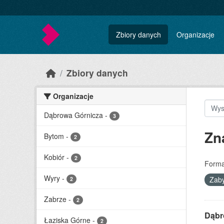
Skip to main content
Zbiory danych
Organizacje
Zbiory danych
Organizacje
Dąbrowa Górnicza
-
3
Zn
Bytom
-
2
Kobiór
-
2
Forma
Wyry
-
Zaby
2
Zabrze
-
2
Dąbr
Łaziska Górne
-
2