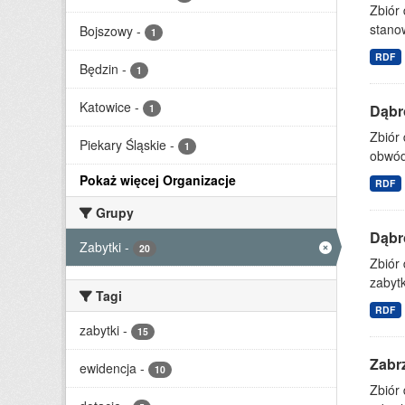
Zbiór 
stanow
Bojszowy
-
1
RDF
Będzin
-
1
Katowice
-
Dąbr
1
Zbiór
Piekary Śląskie
-
1
obwód,
Pokaż więcej Organizacje
RDF
Grupy
Dąbr
Zabytki
-
20
Zbiór
zabytk
Tagi
RDF
zabytki
-
15
Zabrz
ewidencja
-
10
Zbiór