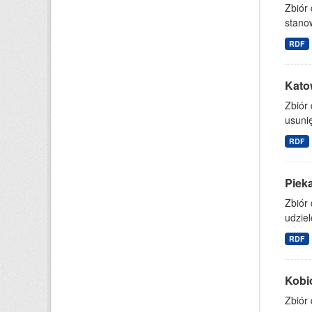
Zbiór 
stanow
RDF
Kato
Zbiór 
usuni
RDF
Pieka
Zbiór
udziel
RDF
Kobi
Zbiór 