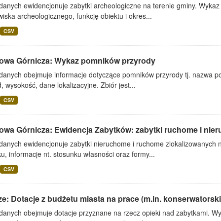
danych ewidencjonuje zabytki archeologiczne na terenie gminy. Wykaz z
iska archeologicznego, funkcję obiektu i okres...
CSV
owa Górnicza: Wykaz pomników przyrody
 danych obejmuje informacje dotyczące pomników przyrody tj. nazwa p
 wysokość, dane lokalizacyjne. Zbiór jest...
CSV
owa Górnicza: Ewidencja Zabytków: zabytki ruchome i nie
 danych ewidencjonuje zabytki nieruchome i ruchome zlokalizowanych n
u, informacje nt. stosunku własności oraz formy...
CSV
e: Dotacje z budżetu miasta na prace (m.in. konserwatorskie
 danych obejmuje dotacje przyznane na rzecz opieki nad zabytkami. Wy