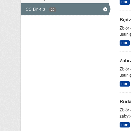
RDF
CC-BY-4.0
-
20
Będz
Zbiór 
usuni
RDF
Zabr
Zbiór 
usuni
RDF
Ruda
Zbiór
zabytk
RDF