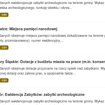
danych ewidencjonuje zabytki archeologiczne na terenie gminy. Wykaz z
iska archeologicznego, funkcję obiektu i okres...
CSV
wice: Miejsca pamięci narodowej
danych obejmuje miejsca pamięci narodowej zlokalizowane na terenie gm
ęty, przemianowany), numer ewidencyjny,...
CSV
ry Śląskie: Dotacje z budżetu miasta na prace (m.in. konserw
 danych obejmuje dotacje przyznane na rzecz opieki nad zabytkami. Wy
onej dotacji oraz zakres prac, a opcjonalnie także...
CSV
ór: Ewidencja Zabytków: zabytki archeologiczne
danych ewidencjonuje zabytki archeologiczne na terenie gminy. Wykaz z