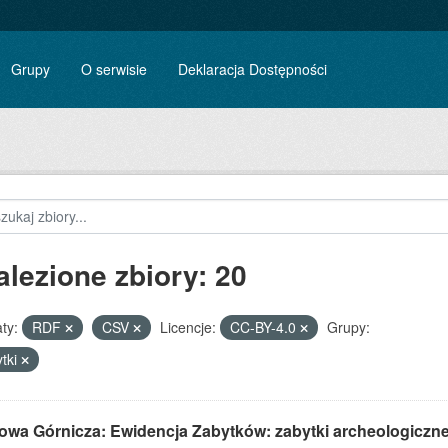
Grupy
O serwisie
Deklaracja Dostępności
alezione zbiory: 20
ty:
RDF
CSV
Licencje:
CC-BY-4.0
Grupy:
tki
owa Górnicza: Ewidencja Zabytków: zabytki archeologiczn