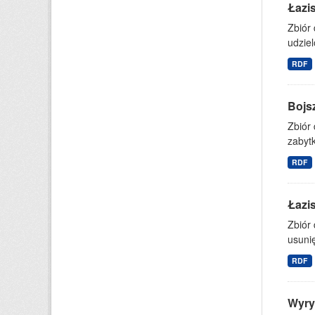
Łazis
Zbiór
udziel
RDF
Bojs
Zbiór
zabytk
RDF
Łazi
Zbiór 
usuni
RDF
Wyry