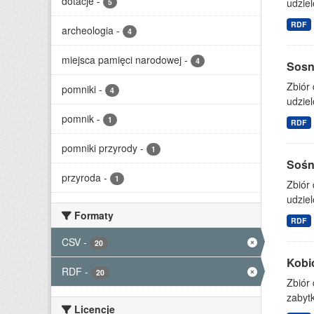
dotacje
-
udziel
5
RDF
archeologia
-
4
miejsca pamięci narodowej
-
4
Sosno
Zbiór
pomniki
-
4
udziel
pomnik
-
1
RDF
pomniki przyrody
-
1
Sośni
przyroda
-
1
Zbiór
udziel
Formaty
RDF
CSV
-
20
Kobi
RDF
-
20
Zbiór
zabytk
Licencje