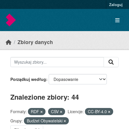
Skip to main content
Zaloguj
Zbiory danych
Porządkuj według
Znalezione zbiory: 44
Formaty:
RDF
CSV
Licencje:
CC-BY-4.0
Grupy:
Budżet Obywatelski