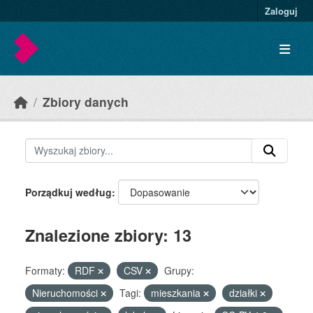
Skip to main content
Zaloguj
Zbiory danych
Porządkuj według
Znalezione zbiory: 13
Formaty:
RDF
CSV
Grupy:
Nieruchomości
Tagi:
mieszkania
działki